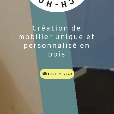
Création de
mobilier unique et
personnalisé en
bois
☎︎ 06 85 79 41 40