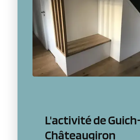
L'activité de Guic
Châteaugiron