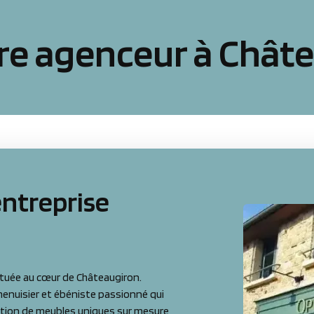
re agenceur à Chât
entreprise
ituée au cœur de Châteaugiron.
enuisier et ébéniste passionné qui
cation de meubles uniques sur mesure