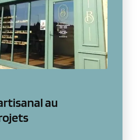
artisanal au
rojets