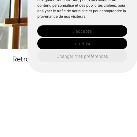
contenu personnalisé et des publicités ciblées, pour
analyser le trafic de notre site et pour comprendre la
provenance de nos visiteurs.
J'accepte
Je refuse
Changer mes préférences
Retrouvez nous également ici :
Agencement intérieur châteaugiron
Agencement intérieur rennes
Agencement intérieur domloup
Agencement intérieur chantepie
Agencement intérieur vern-sur-seiche
Agencement intérieur saint-grégoire
Agencement intérieur bruz