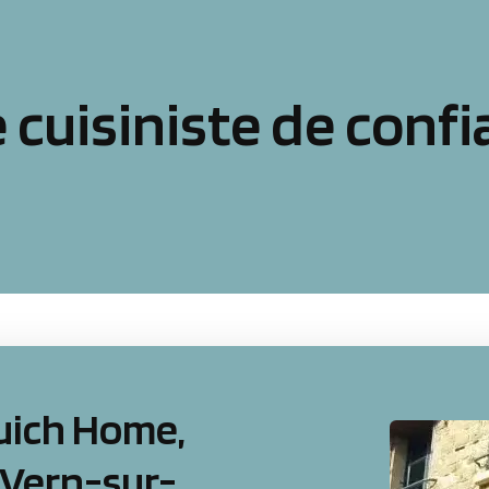
 cuisiniste de confi
uich Home,
à Vern-sur-