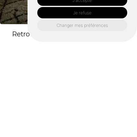
J'accepte
Je refuse
Changer mes préférences
Retrouvez nous également ici :
Menuisier châteaugiron
Menuisier rennes
Menuisier domloup
Menuisier chantepie
Menuisier vern-sur-seiche
Menuisier cesson-sévigné
Menuisier saint-grégoire
Menuisier bruz
Menuisier betton